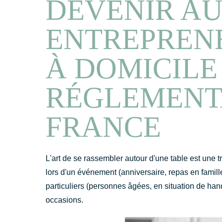
DEVENIR AU
ENTREPRENE
À DOMICILE 
RÉGLEMENT
FRANCE
L'art de se rassembler autour d'une table est une t
lors d'un événement (anniversaire, repas en famill
particuliers (personnes âgées, en situation de handi
occasions.