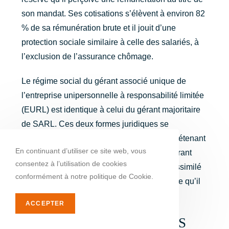
son mandat. Ses cotisations s’élèvent à environ 82
% de sa rémunération brute et il jouit d’une
protection sociale similaire à celle des salariés, à
l’exclusion de l’assurance chômage.
Le régime social du gérant associé unique de
l’entreprise unipersonnelle à responsabilité limitée
(EURL) est identique à celui du gérant majoritaire
de SARL. Ces deux formes juridiques se
distinguent par le seul nombre d’associés détenant
En continuant d’utiliser ce site web, vous
les titres de la société. En EURL, seul le gérant
consentez à l’utilisation de cookies
tiers ou non-associé bénéficie du statut d’assimilé
conformément à notre politique de Cookie.
salarié et de la couverture sociale protectrice qu’il
octroie en présence d’une rémunération.
ACCEPTER
LES CHARGES SOCIALES